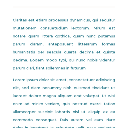
Claritas est etiam processus dynamicus, qui sequitur
mutationem consuetudium lectorum. Mirum est
notare quam littera gothica, quam nunc putamus
parum claram, anteposuerit litterarum formas
humanitatis per seacula quarta decima et quinta
decima. Eodem modo typi, qui nunc nobis videntur
parum clari, fiant sollemnes in futurum.
Lorem ipsum dolor sit amet, consectetuer adipiscing
elit, sed diam nonummy nibh euismod tincidunt ut
laoreet dolore magna aliquam erat volutpat. Ut wisi
enim ad minim veniam, quis nostrud exerci tation
ullamcorper suscipit lobortis nisl ut aliquip ex ea
commodo consequat. Duis autem vel eum iriure
dolor in hendrerit in vulputate velit esse molestie